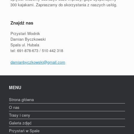
300 kajakami. Zapraszamy do skorzystania z naszych usłóg.
Znajdź nas
Przystań Wodnik
Damian Byczkowski
Spała ul. Hubala
tel: 691-878-673 / 510 442 318
damianbyczkowski@gmail.com
MENU
Strona główna
O nas
Trasy i ceny
Galeria zdjęć
Przystań w Spale