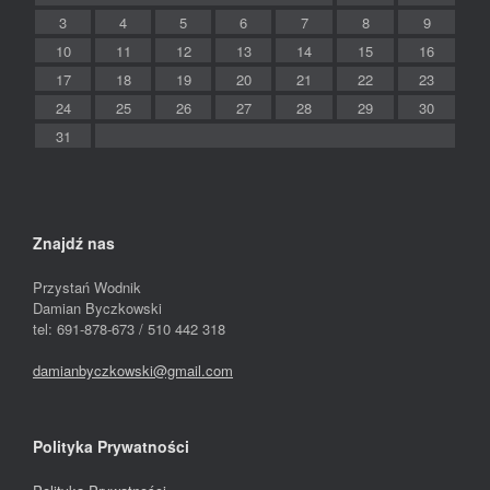
3
4
5
6
7
8
9
10
11
12
13
14
15
16
17
18
19
20
21
22
23
24
25
26
27
28
29
30
31
Znajdź nas
Przystań Wodnik
Damian Byczkowski
tel: 691-878-673 / 510 442 318
damianbyczkowski@gmail.com
Polityka Prywatności