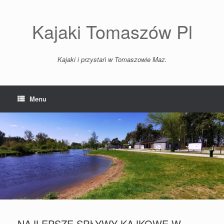
Skip
to
content
Kajaki Tomaszów Pl
Kajaki i przystań w Tomaszowie Maz.
Menu
NAJLEPSZE SPŁYWY KAJKOWE W