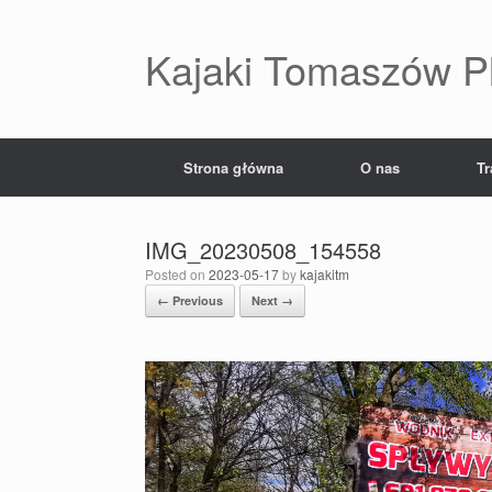
Skip
to
content
Kajaki Tomaszów P
Strona główna
O nas
Tr
IMG_20230508_154558
Posted on
2023-05-17
by
kajakitm
← Previous
Next →