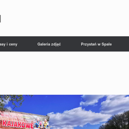
l
asy i ceny
Galeria zdjęć
Przystań w Spale