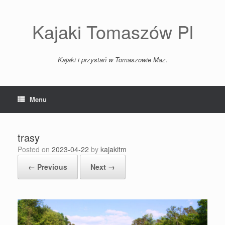
Skip
to
content
Kajaki Tomaszów Pl
Kajaki i przystań w Tomaszowie Maz.
Menu
trasy
Posted on
2023-04-22
by
kajakitm
← Previous
Next →